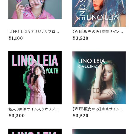
LINO LEIAオリジナルブロマ
【WEB販売のみ】直筆サイン入
イド3枚セット【A】（L版）
りオリジナルポストカード付 LI
¥1,100
¥3,520
NO LEIA(リノレイア) 2nd Ful
l Album "OPUS ONE" (オ
ーパスワン)
名入り直筆サイン入りオリジナ
【WEB販売のみ】直筆サイン入
ルポストカード付 LINO LEIA
りブロマイド付 LINO LEIA(リ
¥3,300
¥3,520
(リノレイア) 1st Mini Album
ノレイア) 1st Full Album "CA
"YOUTH" (ユース)【WEB限
LLING" (コーリング) [リニュー
定特典カード付】
アルパッケージ版]