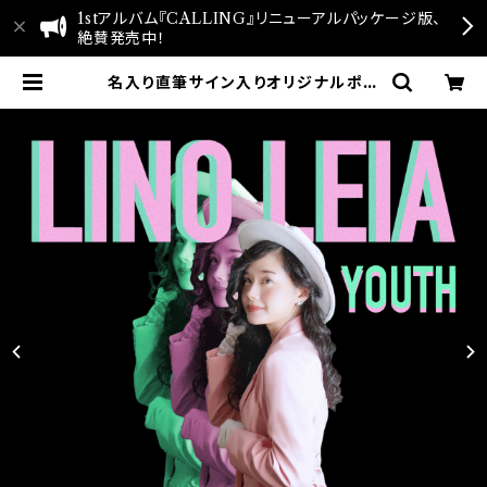
1stアルバム『CALLING』リニューアルパッケージ版、
絶賛発売中！
名入り直筆サイン入りオリジナルポス
トカード付 LINO LEIA(リノレイ
ア) 1st Mini Album "YOUT
H" (ユース)【WEB限定特典カード
付】 | LINO LEIA_リノレイア_Of
ficial Web Site & Store