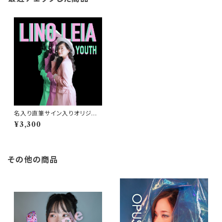
名入り直筆サイン入りオリジナ
ルポストカード付 LINO LEIA
¥3,300
(リノレイア) 1st Mini Album
"YOUTH" (ユース)【WEB限
定特典カード付】
その他の商品