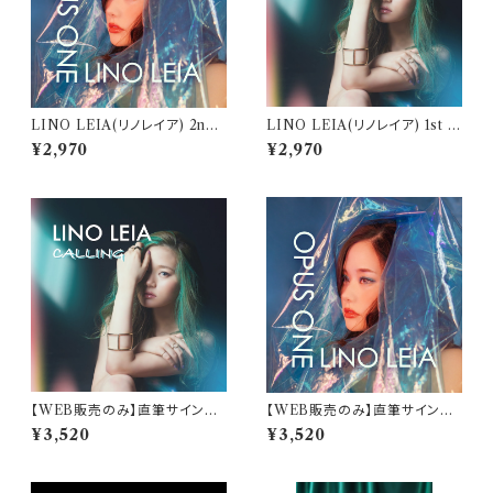
LINO LEIA(リノレイア) 2nd
LINO LEIA(リノレイア) 1st F
Full Album "OPUS ONE"
ull Album "CALLING"(コー
¥2,970
¥2,970
(オーパスワン)
リング) [リニューアルパッケージ
版]
【WEB販売のみ】直筆サイン入
【WEB販売のみ】直筆サイン入
りブロマイド付 LINO LEIA(リ
りオリジナルポストカード付 LI
¥3,520
¥3,520
ノレイア) 1st Full Album "CA
NO LEIA(リノレイア) 2nd Ful
LLING" (コーリング) [リニュー
l Album "OPUS ONE" (オ
アルパッケージ版]
ーパスワン)