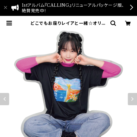
1stアルバム『CALLING』リニューアルパッケージ版、
絶賛発売中！
どこでもお座りレイアと一緒☆オリジ
ナルアクリルキーホルダー | LINO
LEIA_リノレイア_Official Web
Site & Store